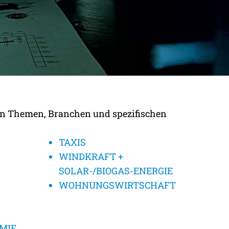
len Themen, Branchen und spezifischen
TAXIS
WINDKRAFT +
SOLAR-/BIOGAS-ENERGIE
WOHNUNGS­WIRTSCHAFT
MIE