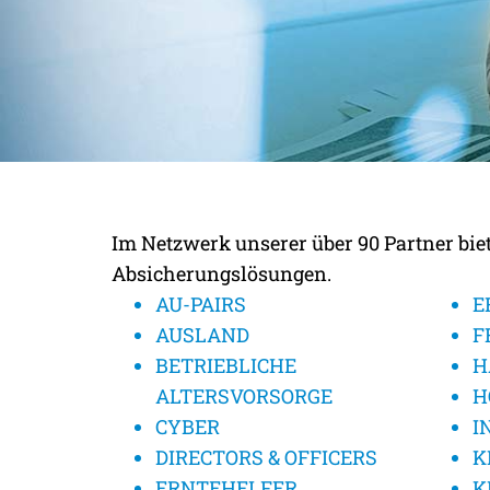
UNSERE KOMPE
Im Netzwerk unserer über 90 Partner bi
SPEZIALISTEN FÜ
Absicherungslösungen.
AU-PAIRS
E
AUSLAND
F
BETRIEBLICHE
H
ALTERSVORSORGE
H
CYBER
I
DIRECTORS & OFFICERS
K
ERNTEHELFER
K