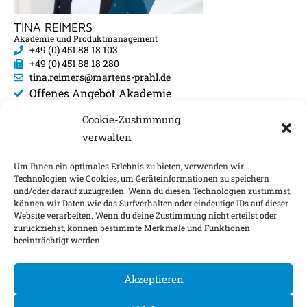
TINA REIMERS
Akademie und Produktmanagement
+49 (0) 451 88 18 103
+49 (0) 451 88 18 280
tina.reimers@martens-prahl.de
Offenes Angebot Akademie
Expertennetzwerk
Cookie-Zustimmung
Arbeitskreise
verwalten
Um Ihnen ein optimales Erlebnis zu bieten, verwenden wir
Technologien wie Cookies, um Geräteinformationen zu speichern
und/oder darauf zuzugreifen. Wenn du diesen Technologien zustimmst,
Impressum
Nachhaltigkeitsfaktoren
können wir Daten wie das Surfverhalten oder eindeutige IDs auf dieser
Website verarbeiten. Wenn du deine Zustimmung nicht erteilst oder
Datenschutz
Barrierefreiheit
Kontakt
zurückziehst, können bestimmte Merkmale und Funktionen
beeinträchtigt werden.
Cookie-Einstellungen
Akzeptieren
©
2026