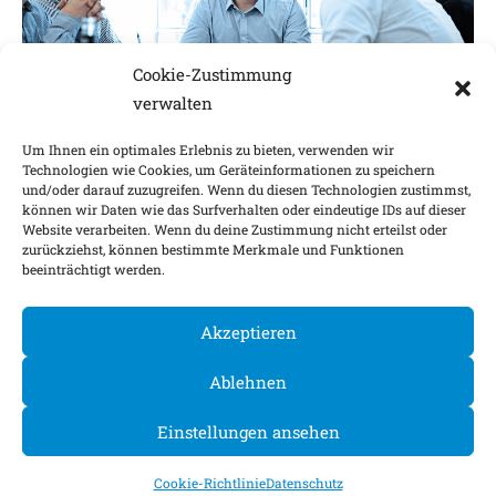
Cookie-Zustimmung
verwalten
Um Ihnen ein optimales Erlebnis zu bieten, verwenden wir
Technologien wie Cookies, um Geräteinformationen zu speichern
und/oder darauf zuzugreifen. Wenn du diesen Technologien zustimmst,
Impressum
Nachhaltigkeitsfaktoren
können wir Daten wie das Surfverhalten oder eindeutige IDs auf dieser
Website verarbeiten. Wenn du deine Zustimmung nicht erteilst oder
Datenschutz
Barrierefreiheit
Kontakt
zurückziehst, können bestimmte Merkmale und Funktionen
beeinträchtigt werden.
Cookie-Einstellungen
Akzeptieren
©
2026
Ablehnen
Einstellungen ansehen
Cookie-Richtlinie
Datenschutz