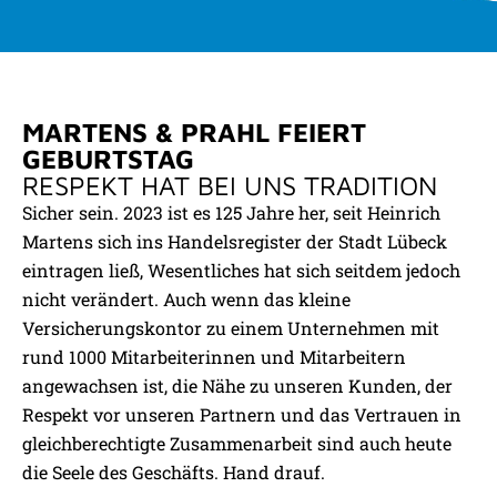
UNSERE BASIS FÜR DIE
MARTENS & PRAHL FEIERT
ZUKUNFT:
GEBURTSTAG
125 JAHRE ALTE WERTE
RESPEKT HAT BEI UNS TRADITION
Sicher sein. 2023 ist es 125 Jahre her, seit Heinrich
Wer Werte absichern will, muss auch welche haben. Darum
Martens sich ins Handelsregister der Stadt Lübeck
bestimmen Werte unser Denken und Handeln auf allen
eintragen ließ, Wesentliches hat sich seitdem jedoch
Ebenen.
nicht verändert. Auch wenn das kleine
Versicherungskontor zu einem Unternehmen mit
rund 1000 Mitarbeiterinnen und Mitarbeitern
angewachsen ist, die Nähe zu unseren Kunden, der
Respekt vor unseren Partnern und das Vertrauen in
gleichberechtigte Zusammenarbeit sind auch heute
die Seele des Geschäfts. Hand drauf.