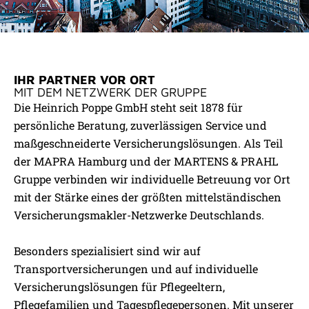
UNSER PARTNER
IHR PARTNER VOR ORT
HEINRICH POPPE GMBH
MIT DEM NETZWERK DER GRUPPE
Die Heinrich Poppe GmbH steht seit 1878 für
persönliche Beratung, zuverlässigen Service und
Direkt zur Partnerwebsite
maßgeschneiderte Versicherungslösungen. Als Teil
der MAPRA Hamburg und der MARTENS & PRAHL
Gruppe verbinden wir individuelle Betreuung vor Ort
mit der Stärke eines der größten mittelständischen
Versicherungsmakler-Netzwerke Deutschlands.
Besonders spezialisiert sind wir auf
Transportversicherungen und auf individuelle
Versicherungslösungen für Pflegeeltern,
Pflegefamilien und Tagespflegepersonen. Mit unserer