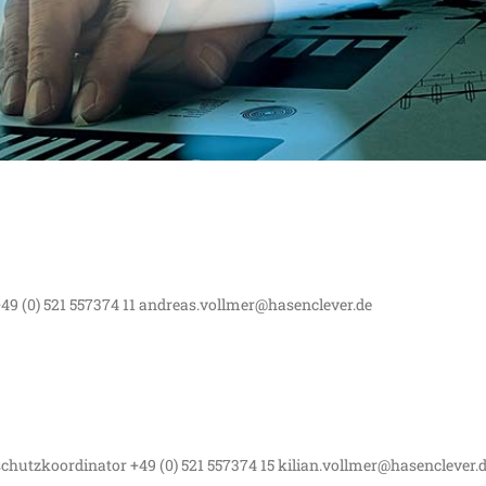
RAHL
49 (0) 521 557374 11 andreas.vollmer@hasenclever.de
schutzkoordinator +49 (0) 521 557374 15 kilian.vollmer@hasenclever.