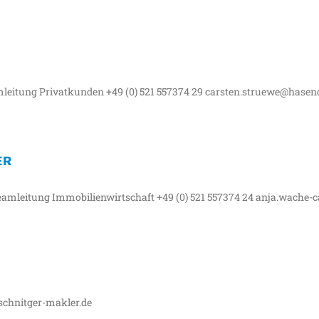
leitung Privatkunden +49 (0) 521 557374 29 carsten.struewe@hasenc
ER
mleitung Immobilienwirtschaft +49 (0) 521 557374 24 anja.wache-c
schnitger-makler.de