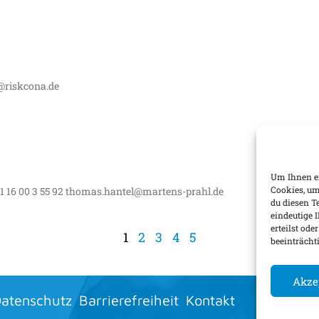
@riskcona.de
Um Ihnen ei
Cookies, um
1 16 00 3 55 92 thomas.hantel@martens-prahl.de
du diesen T
eindeutige 
erteilst od
1
2
3
4
5
beeinträcht
Akze
atenschutz
Barrierefreiheit
Kontakt