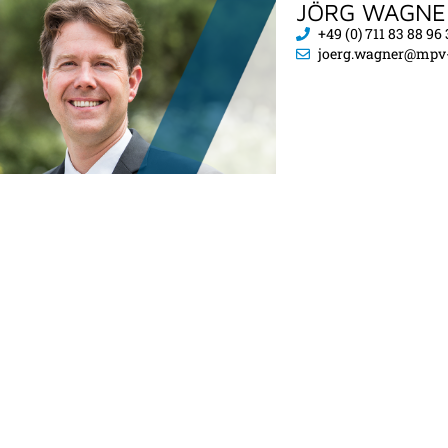
JÖRG WAGNE
+49 (0) 711 83 88 96 
joerg.wagner@mpv-s