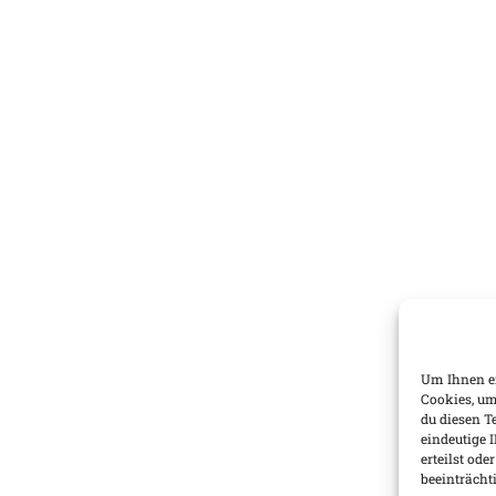
Um Ihnen ei
Cookies, um
du diesen T
eindeutige 
erteilst od
beeinträcht