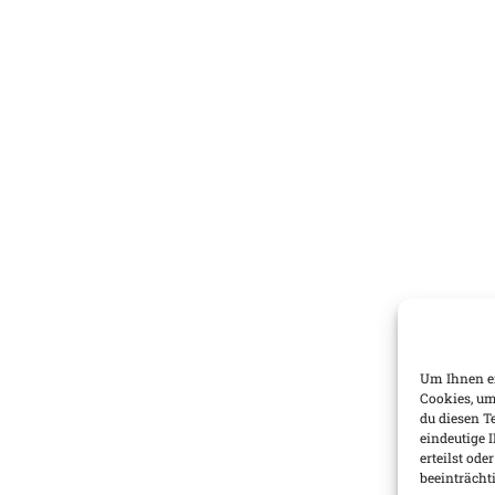
Um Ihnen ei
Cookies, um
du diesen T
eindeutige 
erteilst od
beeinträcht